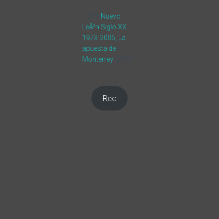
1,575
Nuevo
LeÃ³n Siglo XX
1973-2005, La
apuesta de
Monterrey
(2004–
)
Rec