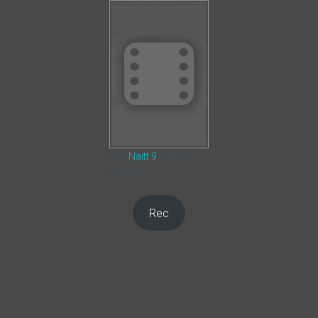
989
Naitt 9
(2005-
2007)
Rec