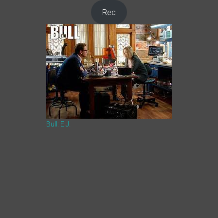
Rec
Bull: E.J.